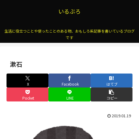
いるぶろ
生活に役立つことや使ったことのある物、おもしろ系記事を書いているブログ
です
漱石
X
Facebook
はてブ
Pocket
LINE
コピー
2019.01.19