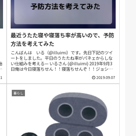
最近うたた寝や寝落ち率が高いので、予防
方法を考えてみた
こんばんは いる（@illuimi）です。先日下記のツイ
ートをしました。平日のうたたね率がパネェからしな
始
い仕組みを考える— いるさん (@illuimi) 2019年9月3
こ
日俺は今日寝落ちせん！！寝落ちせんぞ！！ジョショ
ーー！！#寝落ちしま...
31
2019.09.07
暮らし