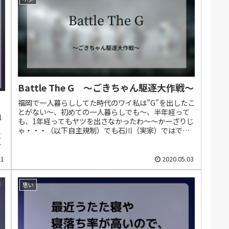
Battle The G ～ごきちゃん駆逐大作戦～
福岡で一人暮らししてた時代のワイ私は"G"を出したこ
とがない～、初めての一人暮らしでも～、半年経って
1
も、1年経ってもヤツを出さなかったわ～～かーざりじ
ゃ・・・（以下自主規制）でも石川（実家）ではでた
に
んや！！こんばんは いる（@illuimi...
ロ
31
2020.05.03
思い