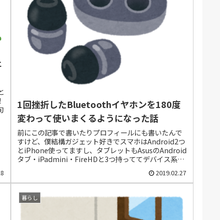
ェ
と
！
1回挫折したBluetoothイヤホンを180度
旬
変わって使いまくるようになった話
前にこの記事で書いたりプロフィールにも書いたんで
すけど、僕結構ガジェット好きでスマホはAndroid2つ
とiPhone使ってますし、タブレットもAsusのAndroid
タブ・iPadmini・FireHDと3つ持っててデバイス系は
全部で6つ...
28
2019.02.27
暮らし