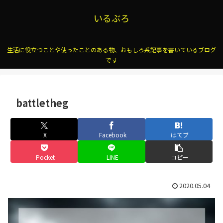
いるぶろ
生活に役立つことや使ったことのある物、おもしろ系記事を書いているブログ
です
battletheg
X
Facebook
はてブ
Pocket
LINE
コピー
2020.05.04