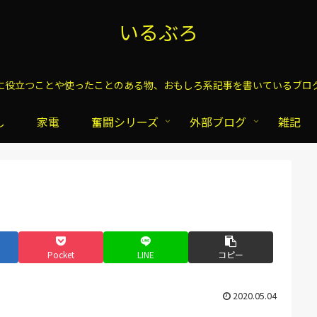
いるぶろ
に役立つことや使ったことのある物、おもしろ系記事を書いているブロ
し
家電
奮闘シリーズ
外部ブログ
雑記
Pocket
LINE
コピー
2020.05.04