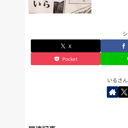
シ
X
Pocket
いるさん