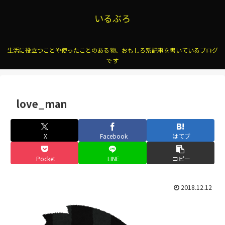
いるぶろ
生活に役立つことや使ったことのある物、おもしろ系記事を書いているブログ
です
love_man
X
Facebook
はてブ
Pocket
LINE
コピー
2018.12.12