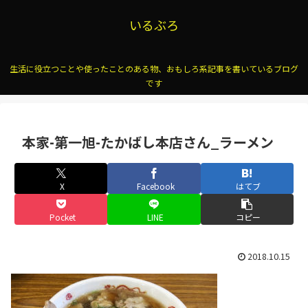
いるぶろ
生活に役立つことや使ったことのある物、おもしろ系記事を書いているブログ
です
本家-第一旭-たかばし本店さん_ラーメン
X
Facebook
はてブ
Pocket
LINE
コピー
2018.10.15