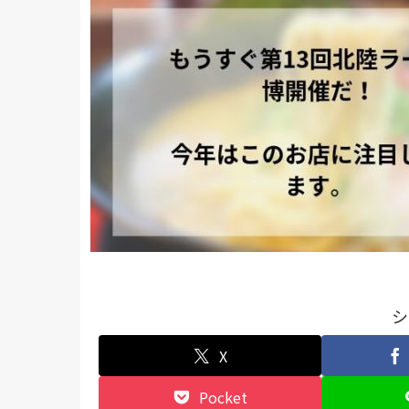
シ
X
Pocket