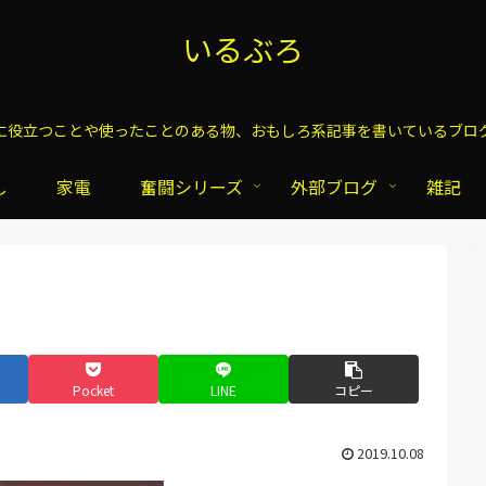
いるぶろ
に役立つことや使ったことのある物、おもしろ系記事を書いているブロ
し
家電
奮闘シリーズ
外部ブログ
雑記
Pocket
LINE
コピー
2019.10.08