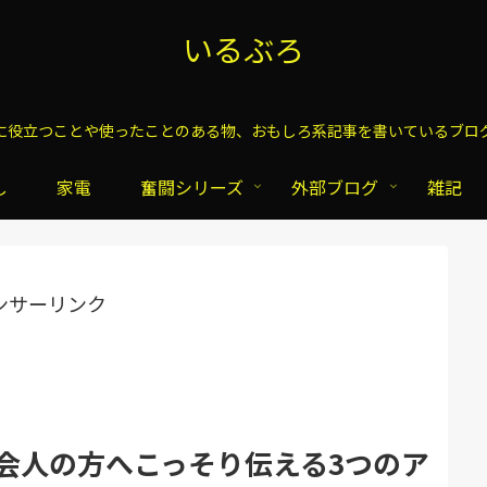
いるぶろ
に役立つことや使ったことのある物、おもしろ系記事を書いているブロ
し
家電
奮闘シリーズ
外部ブログ
雑記
ンサーリンク
会人の方へこっそり伝える3つのア