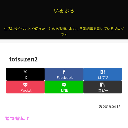
いるぶろ
生活に役立つことや使ったことのある物、おもしろ系記事を書いているブログ
です
totsuzen2
X
Facebook
はてブ
Pocket
LINE
コピー
2019.04.13