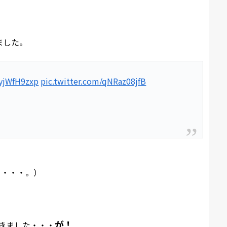
ました。
byjWfH9zxp
pic.twitter.com/qNRaz08jfB
・・・・。）
が！
きました・・・